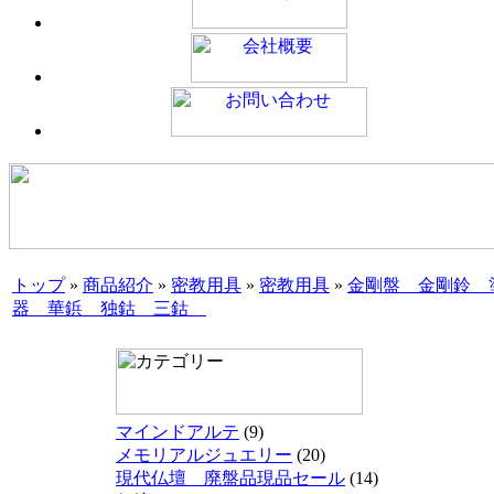
トップ
»
商品紹介
»
密教用具
»
密教用具
»
金剛盤 金剛鈴 
器 華鋲 独鈷 三鈷
マインドアルテ
(9)
メモリアルジュエリー
(20)
現代仏壇 廃盤品現品セール
(14)