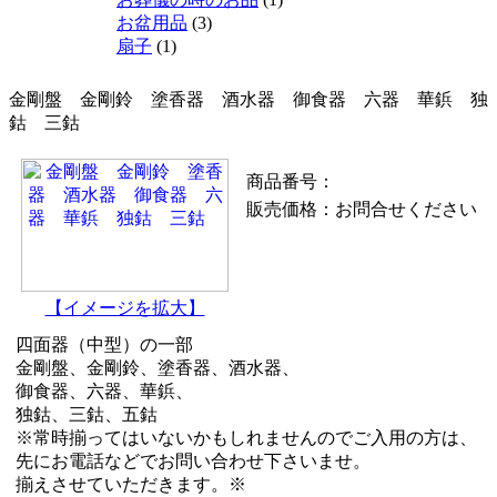
お盆用品
(3)
扇子
(1)
金剛盤 金剛鈴 塗香器 酒水器 御食器 六器 華鋲 独
鈷 三鈷
商品番号：
販売価格：
お問合せください
【イメージを拡大】
四面器（中型）の一部
金剛盤、金剛鈴、塗香器、酒水器、
御食器、六器、華鋲、
独鈷、三鈷、五鈷
※常時揃ってはいないかもしれませんのでご入用の方は、
先にお電話などでお問い合わせ下さいませ。
揃えさせていただきます。※