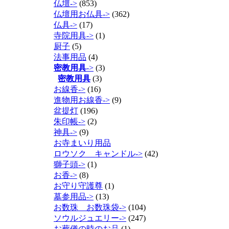
仏壇->
(853)
仏壇用お仏具->
(362)
仏具->
(17)
寺院用具->
(1)
厨子
(5)
法事用品
(4)
密教用具
->
(3)
密教用具
(3)
お線香->
(16)
進物用お線香->
(9)
盆提灯
(196)
朱印帳->
(2)
神具->
(9)
お寺まいり用品
ロウソク キャンドル->
(42)
獅子頭->
(1)
お香->
(8)
お守り守護尊
(1)
墓参用品->
(13)
お数珠 お数珠袋->
(104)
ソウルジュエリー->
(247)
お葬儀の時のお品
(1)