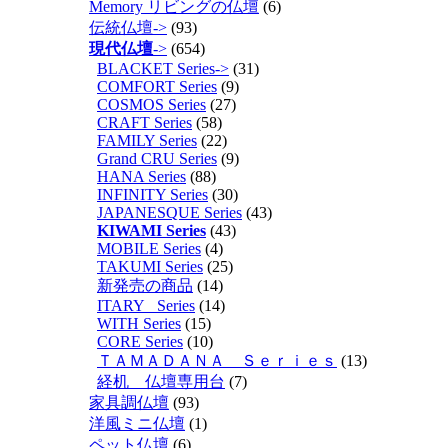
Memory リビングの仏壇
(6)
伝統仏壇->
(93)
現代仏壇
->
(654)
BLACKET Series->
(31)
COMFORT Series
(9)
COSMOS Series
(27)
CRAFT Series
(58)
FAMILY Series
(22)
Grand CRU Series
(9)
HANA Series
(88)
INFINITY Series
(30)
JAPANESQUE Series
(43)
KIWAMI Series
(43)
MOBILE Series
(4)
TAKUMI Series
(25)
新発売の商品
(14)
ITARY_ Series
(14)
WITH Series
(15)
CORE Series
(10)
ＴＡＭＡＤＡＮＡ Ｓｅｒｉｅｓ
(13)
経机 仏壇専用台
(7)
家具調仏壇
(93)
洋風ミニ仏壇
(1)
ペット仏壇
(6)