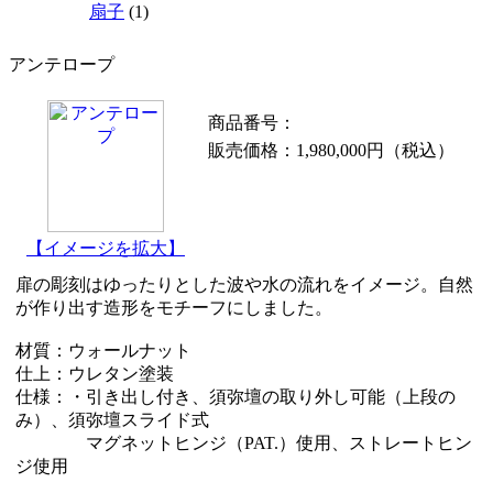
扇子
(1)
アンテロープ
商品番号：
販売価格：
1,980,000円
（税込）
【イメージを拡大】
扉の彫刻はゆったりとした波や水の流れをイメージ。自然
が作り出す造形をモチーフにしました。
材質：ウォールナット
仕上：ウレタン塗装
仕様：・引き出し付き、須弥壇の取り外し可能（上段の
み）、須弥壇スライド式
マグネットヒンジ（PAT.）使用、ストレートヒン
ジ使用