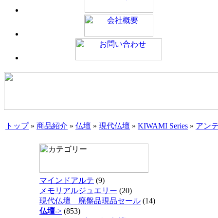
トップ
»
商品紹介
»
仏壇
»
現代仏壇
»
KIWAMI Series
»
アン
マインドアルテ
(9)
メモリアルジュエリー
(20)
現代仏壇 廃盤品現品セール
(14)
仏壇
->
(853)