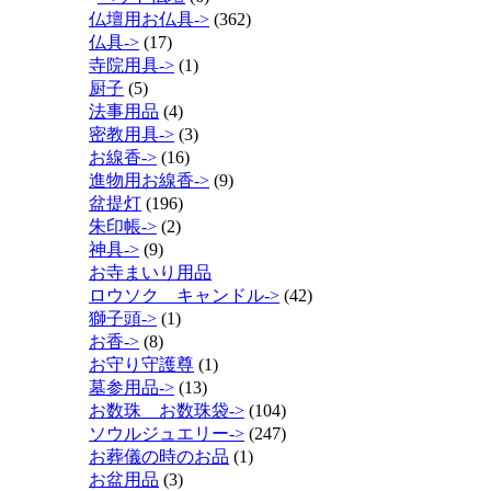
仏壇用お仏具->
(362)
仏具->
(17)
寺院用具->
(1)
厨子
(5)
法事用品
(4)
密教用具->
(3)
お線香->
(16)
進物用お線香->
(9)
盆提灯
(196)
朱印帳->
(2)
神具->
(9)
お寺まいり用品
ロウソク キャンドル->
(42)
獅子頭->
(1)
お香->
(8)
お守り守護尊
(1)
墓参用品->
(13)
お数珠 お数珠袋->
(104)
ソウルジュエリー->
(247)
お葬儀の時のお品
(1)
お盆用品
(3)