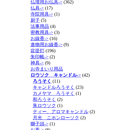
仏壇用お仏具->
(362)
仏具->
(17)
寺院用具->
(1)
厨子
(5)
法事用品
(4)
密教用具->
(3)
お線香->
(16)
進物用お線香->
(9)
盆提灯
(196)
朱印帳->
(2)
神具->
(9)
お寺まいり用品
ロウソク キャンドル
->
(42)
ろうそく
(11)
キャンドルろうそく
(23)
カメヤマ ろうそく
(1)
和ろうそく
(2)
朱ロウソク
(1)
ティー、アロマキャンドル
(2)
月光 ニホンローソク
(2)
獅子頭->
(1)
お香->
(8)