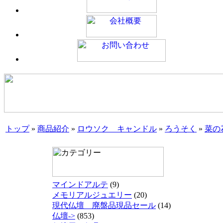
トップ
»
商品紹介
»
ロウソク キャンドル
»
ろうそく
»
菜の
マインドアルテ
(9)
メモリアルジュエリー
(20)
現代仏壇 廃盤品現品セール
(14)
仏壇->
(853)