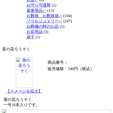
お守り守護尊
(1)
墓参用品->
(13)
お数珠 お数珠袋->
(104)
ソウルジュエリー->
(247)
お葬儀の時のお品
(1)
お盆用品
(3)
扇子
(1)
菜の花ろうそく
商品番号：
販売価格：
540円
（税込）
【イメージを拡大】
菜の花ろうそく
一号16本入りです。