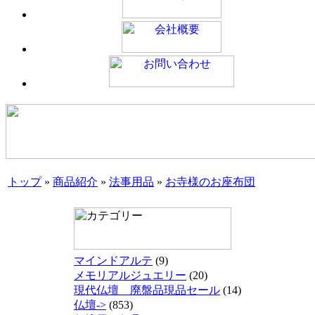
トップ
»
商品紹介
»
法事用品
»
お寺様のお座布団
マインドアルテ
(9)
メモリアルジュエリー
(20)
現代仏壇 廃盤品現品セール
(14)
仏壇->
(853)