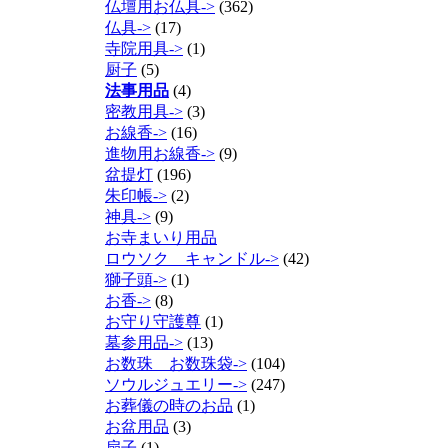
仏壇用お仏具->
(362)
仏具->
(17)
寺院用具->
(1)
厨子
(5)
法事用品
(4)
密教用具->
(3)
お線香->
(16)
進物用お線香->
(9)
盆提灯
(196)
朱印帳->
(2)
神具->
(9)
お寺まいり用品
ロウソク キャンドル->
(42)
獅子頭->
(1)
お香->
(8)
お守り守護尊
(1)
墓参用品->
(13)
お数珠 お数珠袋->
(104)
ソウルジュエリー->
(247)
お葬儀の時のお品
(1)
お盆用品
(3)
扇子
(1)