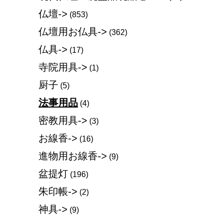
仏壇->
(853)
仏壇用お仏具->
(362)
仏具->
(17)
寺院用具->
(1)
厨子
(5)
法事用品
(4)
密教用具->
(3)
お線香->
(16)
進物用お線香->
(9)
盆提灯
(196)
朱印帳->
(2)
神具->
(9)