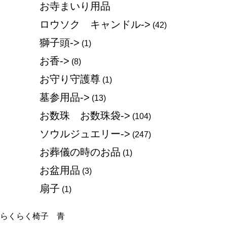
お寺まいり用品
ロウソク キャンドル->
(42)
獅子頭->
(1)
お香->
(8)
お守り守護尊
(1)
墓参用品->
(13)
お数珠 お数珠袋->
(104)
ソウルジュエリー->
(247)
お葬儀の時のお品
(1)
お盆用品
(3)
扇子
(1)
らくらく椅子 青