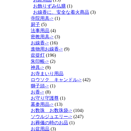
お飾りずみ仏膳
(1)
お線香に、安全な着火商品
(3)
寺院用具->
(1)
厨子
(5)
法事用品
(4)
密教用具->
(3)
お線香->
(16)
進物用お線香->
(9)
盆提灯
(196)
朱印帳->
(2)
神具->
(9)
お寺まいり用品
ロウソク キャンドル->
(42)
獅子頭->
(1)
お香->
(8)
お守り守護尊
(1)
墓参用品->
(13)
お数珠 お数珠袋->
(104)
ソウルジュエリー->
(247)
お葬儀の時のお品
(1)
お盆用品
(3)