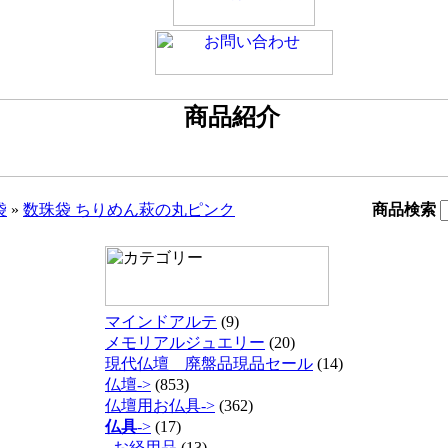
袋
»
数珠袋 ちりめん萩の丸ピンク
商品検索
マインドアルテ
(9)
メモリアルジュエリー
(20)
現代仏壇 廃盤品現品セール
(14)
仏壇->
(853)
仏壇用お仏具->
(362)
仏具
->
(17)
お経用品
(13)