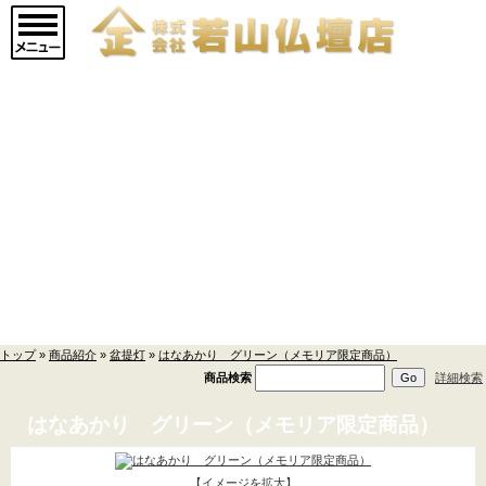
マインドアルテ
(9)
メモリアルジュエリ
ー
(20)
現代仏壇 廃盤品現品セ
ール
(14)
仏壇->
(853)
商品紹介
仏壇用お仏具->
(362)
トップ
»
商品紹介
»
盆提灯
»
はなあかり グリーン（メモリア限定商品）
仏具->
(17)
商品検索
詳細検索
寺院用具->
(1)
はなあかり グリーン（メモリア限定商品）
厨子
(5)
【イメージを拡大】