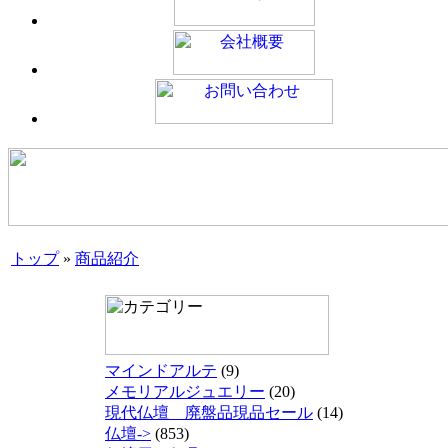
トップ
»
商品紹介
マインドアルテ
(9)
メモリアルジュエリー
(20)
現代仏壇 廃盤品現品セール
(14)
仏壇->
(853)