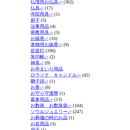
仏壇用お仏具->
(362)
仏具->
(17)
寺院用具->
(1)
厨子
(5)
法事用品
(4)
密教用具->
(3)
お線香->
(16)
進物用お線香->
(9)
盆提灯
(196)
朱印帳->
(2)
神具->
(9)
お寺まいり用品
ロウソク キャンドル->
(42)
獅子頭->
(1)
お香->
(8)
お守り守護尊
(1)
墓参用品->
(13)
お数珠 お数珠袋->
(104)
ソウルジュエリー->
(247)
お葬儀の時のお品
(1)
お盆用品
(3)
扇子
(1)