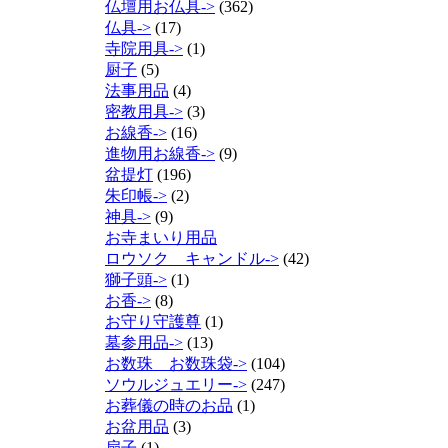
仏壇用お仏具->
(362)
仏具->
(17)
寺院用具->
(1)
厨子
(5)
法事用品
(4)
密教用具->
(3)
お線香->
(16)
進物用お線香->
(9)
盆提灯
(196)
朱印帳->
(2)
神具->
(9)
お寺まいり用品
ロウソク キャンドル->
(42)
獅子頭->
(1)
お香->
(8)
お守り守護尊
(1)
墓参用品->
(13)
お数珠 お数珠袋->
(104)
ソウルジュエリー->
(247)
お葬儀の時のお品
(1)
お盆用品
(3)
扇子
(1)