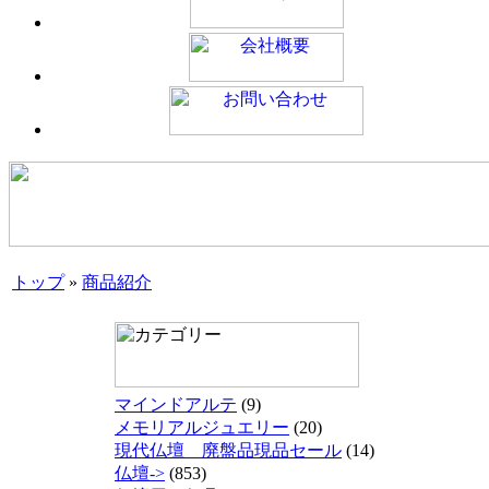
トップ
»
商品紹介
マインドアルテ
(9)
メモリアルジュエリー
(20)
現代仏壇 廃盤品現品セール
(14)
仏壇->
(853)