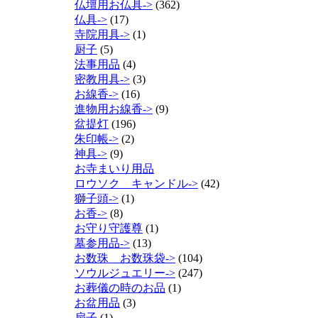
仏壇用お仏具->
(362)
仏具->
(17)
寺院用具->
(1)
厨子
(5)
法事用品
(4)
密教用具->
(3)
お線香->
(16)
進物用お線香->
(9)
盆提灯
(196)
朱印帳->
(2)
神具->
(9)
お寺まいり用品
ロウソク キャンドル->
(42)
獅子頭->
(1)
お香->
(8)
お守り守護尊
(1)
墓参用品->
(13)
お数珠 お数珠袋->
(104)
ソウルジュエリー->
(247)
お葬儀の時のお品
(1)
お盆用品
(3)
扇子
(1)