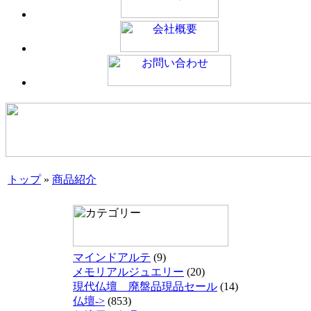
トップ
»
商品紹介
マインドアルテ
(9)
メモリアルジュエリー
(20)
現代仏壇 廃盤品現品セール
(14)
仏壇->
(853)