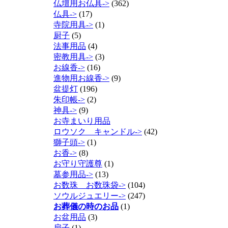
仏壇用お仏具->
(362)
仏具->
(17)
寺院用具->
(1)
厨子
(5)
法事用品
(4)
密教用具->
(3)
お線香->
(16)
進物用お線香->
(9)
盆提灯
(196)
朱印帳->
(2)
神具->
(9)
お寺まいり用品
ロウソク キャンドル->
(42)
獅子頭->
(1)
お香->
(8)
お守り守護尊
(1)
墓参用品->
(13)
お数珠 お数珠袋->
(104)
ソウルジュエリー->
(247)
お葬儀の時のお品
(1)
お盆用品
(3)
扇子
(1)