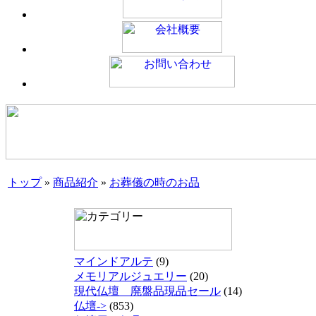
トップ
»
商品紹介
»
お葬儀の時のお品
マインドアルテ
(9)
メモリアルジュエリー
(20)
現代仏壇 廃盤品現品セール
(14)
仏壇->
(853)