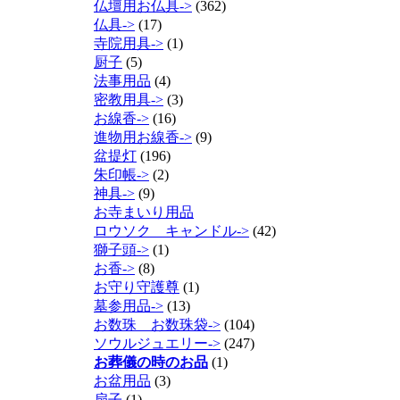
仏壇用お仏具->
(362)
仏具->
(17)
寺院用具->
(1)
厨子
(5)
法事用品
(4)
密教用具->
(3)
お線香->
(16)
進物用お線香->
(9)
盆提灯
(196)
朱印帳->
(2)
神具->
(9)
お寺まいり用品
ロウソク キャンドル->
(42)
獅子頭->
(1)
お香->
(8)
お守り守護尊
(1)
墓参用品->
(13)
お数珠 お数珠袋->
(104)
ソウルジュエリー->
(247)
お葬儀の時のお品
(1)
お盆用品
(3)
扇子
(1)