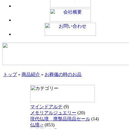
トップ
»
商品紹介
»
お葬儀の時のお品
マインドアルテ
(9)
メモリアルジュエリー
(20)
現代仏壇 廃盤品現品セール
(14)
仏壇->
(853)