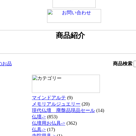
のお品
商品検索
マインドアルテ
(9)
メモリアルジュエリー
(20)
現代仏壇 廃盤品現品セール
(14)
仏壇->
(853)
仏壇用お仏具->
(362)
仏具->
(17)
寺院用具->
(1)