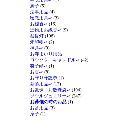
厨子
(5)
法事用品
(4)
密教用具->
(3)
お線香->
(16)
進物用お線香->
(9)
盆提灯
(196)
朱印帳->
(2)
神具->
(9)
お寺まいり用品
ロウソク キャンドル->
(42)
獅子頭->
(1)
お香->
(8)
お守り守護尊
(1)
墓参用品->
(13)
お数珠 お数珠袋->
(104)
ソウルジュエリー->
(247)
お葬儀の時のお品
(1)
お盆用品
(3)
扇子
(1)