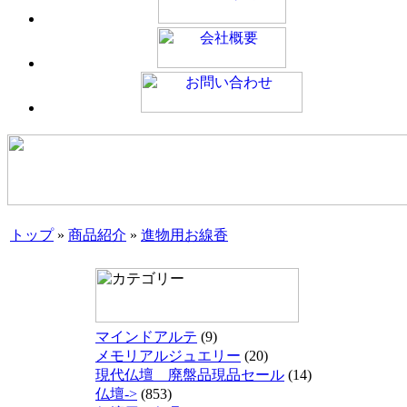
トップ
»
商品紹介
»
進物用お線香
マインドアルテ
(9)
メモリアルジュエリー
(20)
現代仏壇 廃盤品現品セール
(14)
仏壇->
(853)