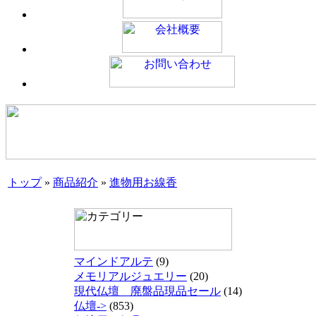
トップ
»
商品紹介
»
進物用お線香
マインドアルテ
(9)
メモリアルジュエリー
(20)
現代仏壇 廃盤品現品セール
(14)
仏壇->
(853)