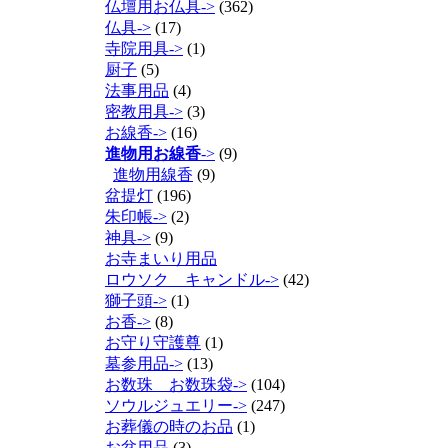
仏壇用お仏具->
(362)
仏具->
(17)
寺院用具->
(1)
厨子
(5)
法事用品
(4)
密教用具->
(3)
お線香->
(16)
進物用お線香
->
(9)
進物用線香
(9)
盆提灯
(196)
朱印帳->
(2)
神具->
(9)
お寺まいり用品
ロウソク キャンドル->
(42)
獅子頭->
(1)
お香->
(8)
お守り守護尊
(1)
墓参用品->
(13)
お数珠 お数珠袋->
(104)
ソウルジュエリー->
(247)
お葬儀の時のお品
(1)
お盆用品
(3)