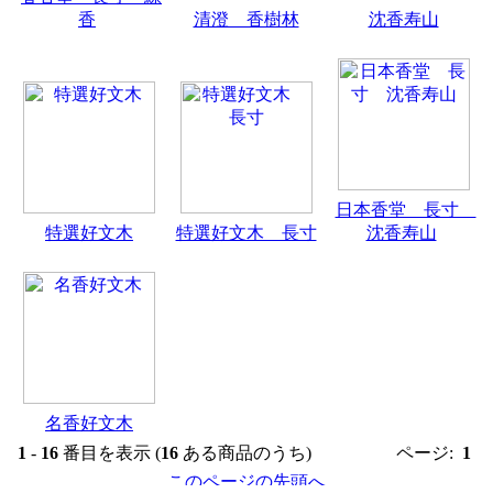
香
清澄 香樹林
沈香寿山
日本香堂 長寸
特選好文木
特選好文木 長寸
沈香寿山
名香好文木
1
-
16
番目を表示 (
16
ある商品のうち)
ページ:
1