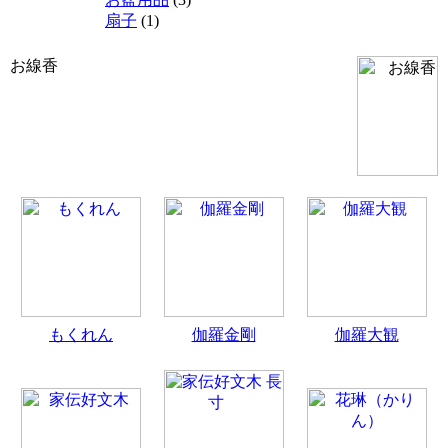
扇子
(1)
お線香
もくれん
伽羅金剛
伽羅大観