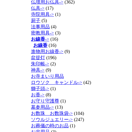
仏壇用お仏具->
(362)
仏具->
(17)
寺院用具->
(1)
厨子
(5)
法事用品
(4)
密教用具->
(3)
お線香
->
(16)
お線香
(16)
進物用お線香->
(9)
盆提灯
(196)
朱印帳->
(2)
神具->
(9)
お寺まいり用品
ロウソク キャンドル->
(42)
獅子頭->
(1)
お香->
(8)
お守り守護尊
(1)
墓参用品->
(13)
お数珠 お数珠袋->
(104)
ソウルジュエリー->
(247)
お葬儀の時のお品
(1)
お盆用品
(3)