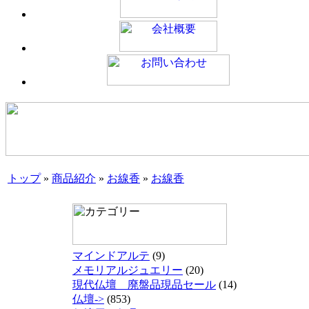
トップ
»
商品紹介
»
お線香
»
お線香
マインドアルテ
(9)
メモリアルジュエリー
(20)
現代仏壇 廃盤品現品セール
(14)
仏壇->
(853)