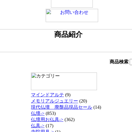
商品検索
マインドアルテ
(9)
メモリアルジュエリー
(20)
現代仏壇 廃盤品現品セール
(14)
仏壇->
(853)
仏壇用お仏具->
(362)
仏具->
(17)
寺院用具->
(1)