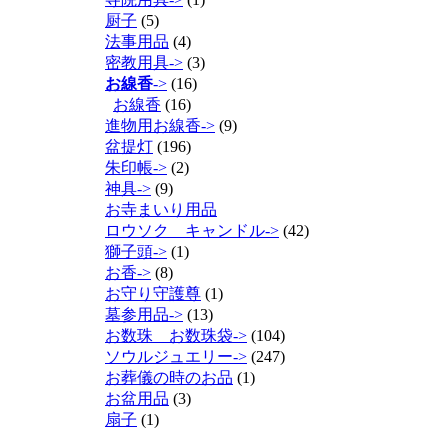
厨子
(5)
法事用品
(4)
密教用具->
(3)
お線香
->
(16)
お線香
(16)
進物用お線香->
(9)
盆提灯
(196)
朱印帳->
(2)
神具->
(9)
お寺まいり用品
ロウソク キャンドル->
(42)
獅子頭->
(1)
お香->
(8)
お守り守護尊
(1)
墓参用品->
(13)
お数珠 お数珠袋->
(104)
ソウルジュエリー->
(247)
お葬儀の時のお品
(1)
お盆用品
(3)
扇子
(1)