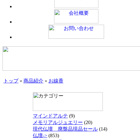
トップ
»
商品紹介
»
お線香
マインドアルテ
(9)
メモリアルジュエリー
(20)
現代仏壇 廃盤品現品セール
(14)
仏壇->
(853)