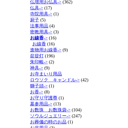
仏壇用お仏具->
(362)
仏具->
(17)
寺院用具->
(1)
厨子
(5)
法事用品
(4)
密教用具->
(3)
お線香
->
(16)
お線香
(16)
進物用お線香->
(9)
盆提灯
(196)
朱印帳->
(2)
神具->
(9)
お寺まいり用品
ロウソク キャンドル->
(42)
獅子頭->
(1)
お香->
(8)
お守り守護尊
(1)
墓参用品->
(13)
お数珠 お数珠袋->
(104)
ソウルジュエリー->
(247)
お葬儀の時のお品
(1)
お盆用品
(3)