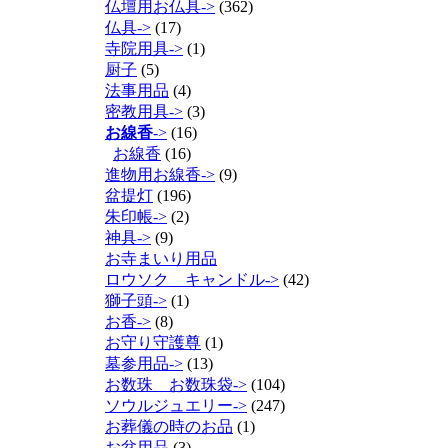
仏壇用お仏具->
(362)
仏具->
(17)
寺院用具->
(1)
厨子
(5)
法事用品
(4)
密教用具->
(3)
お線香
->
(16)
お線香
(16)
進物用お線香->
(9)
盆提灯
(196)
朱印帳->
(2)
神具->
(9)
お寺まいり用品
ロウソク キャンドル->
(42)
獅子頭->
(1)
お香->
(8)
お守り守護尊
(1)
墓参用品->
(13)
お数珠 お数珠袋->
(104)
ソウルジュエリー->
(247)
お葬儀の時のお品
(1)
お盆用品
(3)