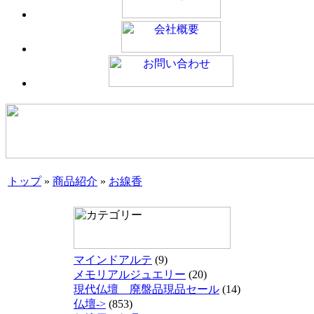
トップ
»
商品紹介
»
お線香
マインドアルテ
(9)
メモリアルジュエリー
(20)
現代仏壇 廃盤品現品セール
(14)
仏壇->
(853)