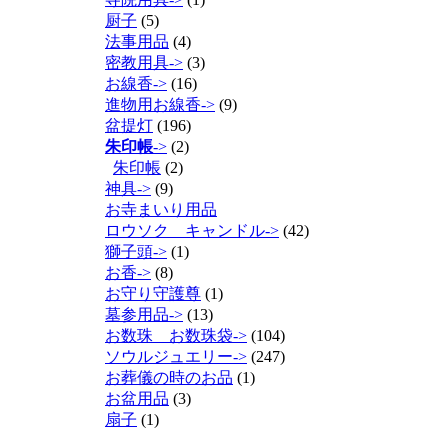
厨子
(5)
法事用品
(4)
密教用具->
(3)
お線香->
(16)
進物用お線香->
(9)
盆提灯
(196)
朱印帳
->
(2)
朱印帳
(2)
神具->
(9)
お寺まいり用品
ロウソク キャンドル->
(42)
獅子頭->
(1)
お香->
(8)
お守り守護尊
(1)
墓参用品->
(13)
お数珠 お数珠袋->
(104)
ソウルジュエリー->
(247)
お葬儀の時のお品
(1)
お盆用品
(3)
扇子
(1)