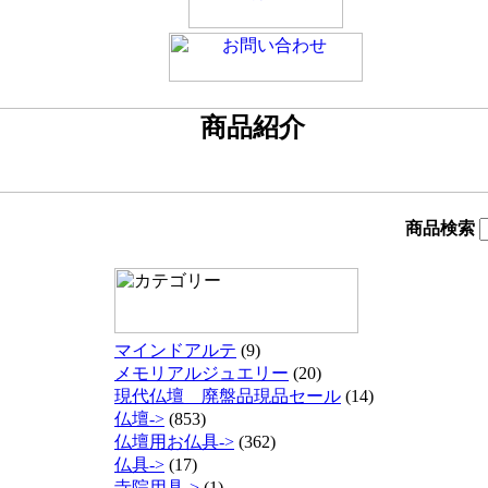
商品検索
マインドアルテ
(9)
メモリアルジュエリー
(20)
現代仏壇 廃盤品現品セール
(14)
仏壇->
(853)
仏壇用お仏具->
(362)
仏具->
(17)
寺院用具->
(1)