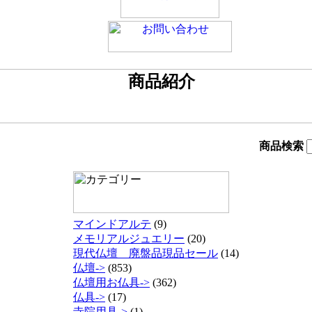
商品検索
マインドアルテ
(9)
メモリアルジュエリー
(20)
現代仏壇 廃盤品現品セール
(14)
仏壇->
(853)
仏壇用お仏具->
(362)
仏具->
(17)
寺院用具->
(1)