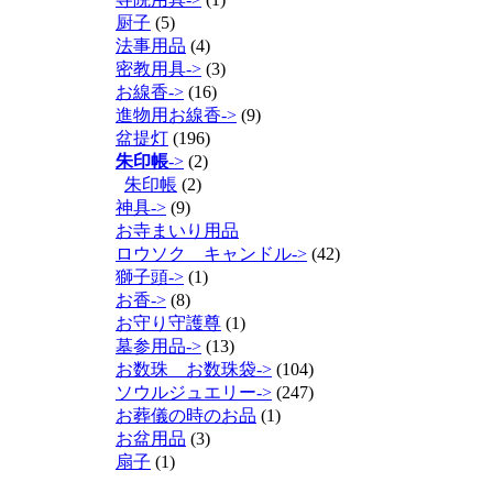
厨子
(5)
法事用品
(4)
密教用具->
(3)
お線香->
(16)
進物用お線香->
(9)
盆提灯
(196)
朱印帳
->
(2)
朱印帳
(2)
神具->
(9)
お寺まいり用品
ロウソク キャンドル->
(42)
獅子頭->
(1)
お香->
(8)
お守り守護尊
(1)
墓参用品->
(13)
お数珠 お数珠袋->
(104)
ソウルジュエリー->
(247)
お葬儀の時のお品
(1)
お盆用品
(3)
扇子
(1)