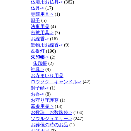
仏壇用お仏具->
(362)
仏具->
(17)
寺院用具->
(1)
厨子
(5)
法事用品
(4)
密教用具->
(3)
お線香->
(16)
進物用お線香->
(9)
盆提灯
(196)
朱印帳
->
(2)
朱印帳
(2)
神具->
(9)
お寺まいり用品
ロウソク キャンドル->
(42)
獅子頭->
(1)
お香->
(8)
お守り守護尊
(1)
墓参用品->
(13)
お数珠 お数珠袋->
(104)
ソウルジュエリー->
(247)
お葬儀の時のお品
(1)
お盆用品
(3)