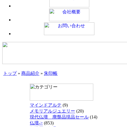
トップ
»
商品紹介
»
朱印帳
マインドアルテ
(9)
メモリアルジュエリー
(20)
現代仏壇 廃盤品現品セール
(14)
仏壇->
(853)