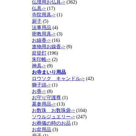
仏壇用お仏具->
(362)
仏具->
(17)
寺院用具->
(1)
厨子
(5)
法事用品
(4)
密教用具->
(3)
お線香->
(16)
進物用お線香->
(9)
盆提灯
(196)
朱印帳->
(2)
神具->
(9)
お寺まいり用品
ロウソク キャンドル->
(42)
獅子頭->
(1)
お香->
(8)
お守り守護尊
(1)
墓参用品->
(13)
お数珠 お数珠袋->
(104)
ソウルジュエリー->
(247)
お葬儀の時のお品
(1)
お盆用品
(3)
扇子
(1)