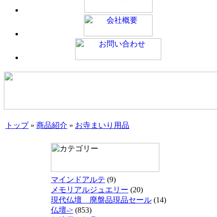
トップ
»
商品紹介
»
お寺まいり用品
マインドアルテ
(9)
メモリアルジュエリー
(20)
現代仏壇 廃盤品現品セール
(14)
仏壇->
(853)