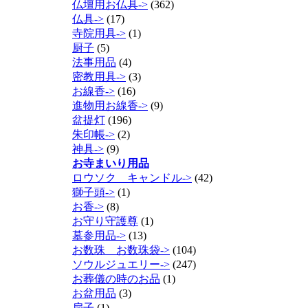
仏壇用お仏具->
(362)
仏具->
(17)
寺院用具->
(1)
厨子
(5)
法事用品
(4)
密教用具->
(3)
お線香->
(16)
進物用お線香->
(9)
盆提灯
(196)
朱印帳->
(2)
神具->
(9)
お寺まいり用品
ロウソク キャンドル->
(42)
獅子頭->
(1)
お香->
(8)
お守り守護尊
(1)
墓参用品->
(13)
お数珠 お数珠袋->
(104)
ソウルジュエリー->
(247)
お葬儀の時のお品
(1)
お盆用品
(3)
扇子
(1)