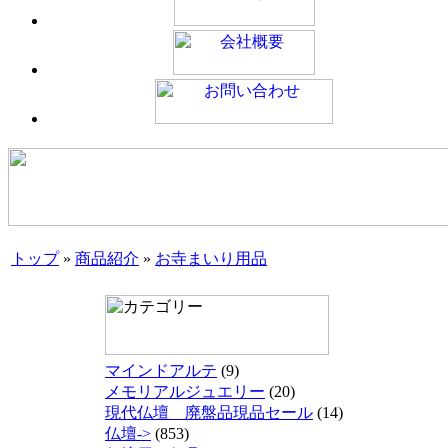
トップ
»
商品紹介
»
お寺まいり用品
マインドアルテ
(9)
メモリアルジュエリー
(20)
現代仏壇 廃盤品現品セール
(14)
仏壇->
(853)