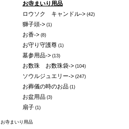
お寺まいり用品
ロウソク キャンドル->
(42)
獅子頭->
(1)
お香->
(8)
お守り守護尊
(1)
墓参用品->
(13)
お数珠 お数珠袋->
(104)
ソウルジュエリー->
(247)
お葬儀の時のお品
(1)
お盆用品
(3)
扇子
(1)
お寺まいり用品