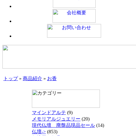
トップ
»
商品紹介
»
お香
マインドアルテ
(9)
メモリアルジュエリー
(20)
現代仏壇 廃盤品現品セール
(14)
仏壇->
(853)