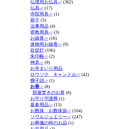
仏壇用お仏具->
(362)
仏具->
(17)
寺院用具->
(1)
厨子
(5)
法事用品
(4)
密教用具->
(3)
お線香->
(16)
進物用お線香->
(9)
盆提灯
(196)
朱印帳->
(2)
神具->
(9)
お寺まいり用品
ロウソク キャンドル->
(42)
獅子頭->
(1)
お香
->
(8)
部屋焚きのお香
(8)
お守り守護尊
(1)
墓参用品->
(13)
お数珠 お数珠袋->
(104)
ソウルジュエリー->
(247)
お葬儀の時のお品
(1)
お盆用品
(3)