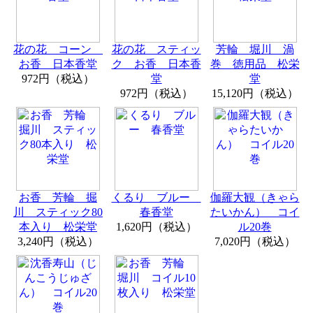
花の花 コーン
花の花 スティッ
芳輪 堀川 渦
お香 日本香堂
ク お香 日本香
巻 徳用品 松栄
972円（税込）
堂
堂
972円（税込）
15,120円（税込）
お香 芳輪 掘
くるり ブルー
伽羅大観（きゃら
川 スティック80
春香堂
たいかん） コイ
本入り 松栄堂
1,620円（税込）
ル20巻
3,240円（税込）
7,020円（税込）