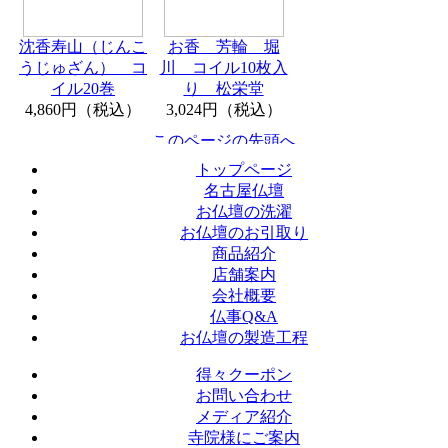
沈香寿山（じんこ
お香 芳輪 堀
うじゅざん） コ
川 コイル10枚入
イル20巻
り 松栄堂
4,860円（税込）
3,024円（税込）
トップページ
名古屋仏壇
お仏壇の洗濯
お仏壇のお引取り
商品紹介
店舗案内
会社概要
仏事Q&A
お仏壇の製造工程
得々クーポン
お問い合わせ
メディア紹介
寺院様にご案内