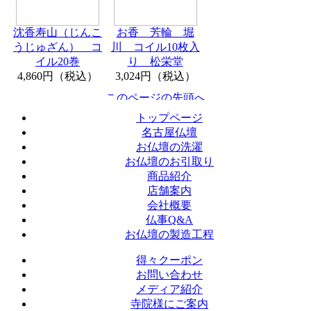
沈香寿山（じんこ
お香 芳輪 堀
うじゅざん） コ
川 コイル10枚入
イル20巻
り 松栄堂
4,860円（税込）
3,024円（税込）
トップページ
名古屋仏壇
お仏壇の洗濯
お仏壇のお引取り
商品紹介
店舗案内
会社概要
仏事Q&A
お仏壇の製造工程
得々クーポン
お問い合わせ
メディア紹介
寺院様にご案内