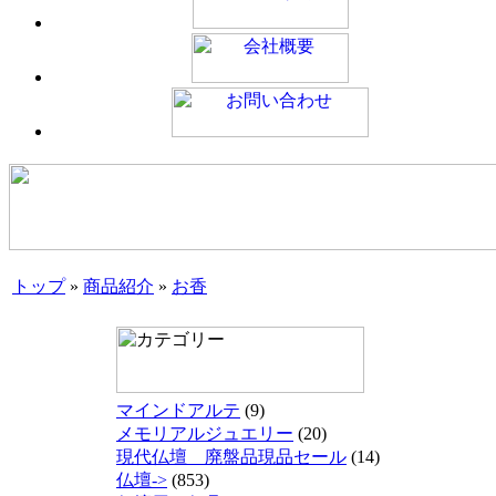
トップ
»
商品紹介
»
お香
マインドアルテ
(9)
メモリアルジュエリー
(20)
現代仏壇 廃盤品現品セール
(14)
仏壇->
(853)