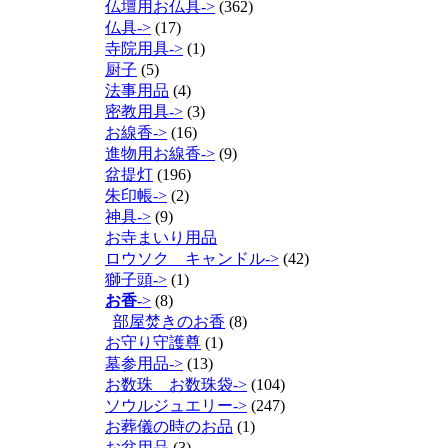
仏壇用お仏具->
(362)
仏具->
(17)
寺院用具->
(1)
厨子
(5)
法事用品
(4)
密教用具->
(3)
お線香->
(16)
進物用お線香->
(9)
盆提灯
(196)
朱印帳->
(2)
神具->
(9)
お寺まいり用品
ロウソク キャンドル->
(42)
獅子頭->
(1)
お香
->
(8)
部屋焚きのお香
(8)
お守り守護尊
(1)
墓参用品->
(13)
お数珠 お数珠袋->
(104)
ソウルジュエリー->
(247)
お葬儀の時のお品
(1)
お盆用品
(3)