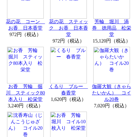
花の花 コーン
花の花 スティッ
芳輪 堀川 渦
お香 日本香堂
ク お香 日本香
巻 徳用品 松栄
972円（税込）
堂
堂
972円（税込）
15,120円（税込）
お香 芳輪 掘
くるり ブルー
伽羅大観（きゃら
川 スティック80
春香堂
たいかん） コイ
本入り 松栄堂
1,620円（税込）
ル20巻
3,240円（税込）
7,020円（税込）