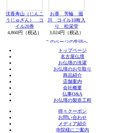
沈香寿山（じんこ
お香 芳輪 堀
うじゅざん） コ
川 コイル10枚入
イル20巻
り 松栄堂
4,860円（税込）
3,024円（税込）
トップページ
名古屋仏壇
お仏壇の洗濯
お仏壇のお引取り
商品紹介
店舗案内
会社概要
仏事Q&A
お仏壇の製造工程
得々クーポン
お問い合わせ
メディア紹介
寺院様にご案内