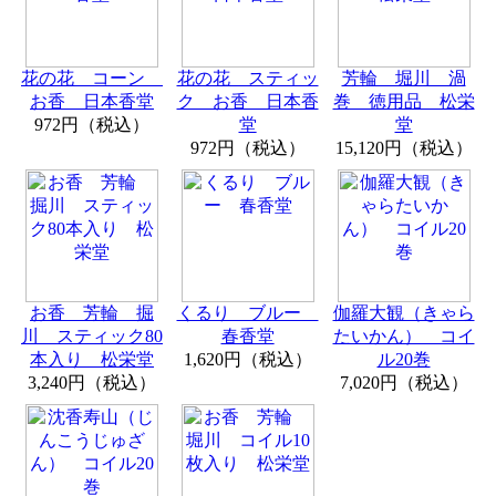
花の花 コーン
花の花 スティッ
芳輪 堀川 渦
お香 日本香堂
ク お香 日本香
巻 徳用品 松栄
972円（税込）
堂
堂
972円（税込）
15,120円（税込）
お香 芳輪 掘
くるり ブルー
伽羅大観（きゃら
川 スティック80
春香堂
たいかん） コイ
本入り 松栄堂
1,620円（税込）
ル20巻
3,240円（税込）
7,020円（税込）