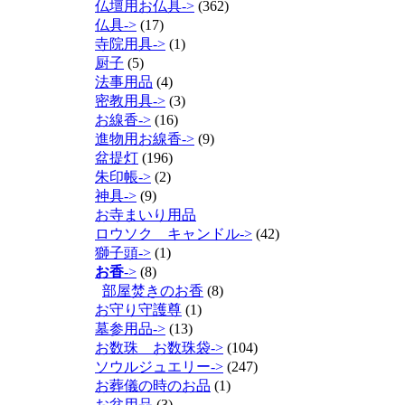
仏壇用お仏具->
(362)
仏具->
(17)
寺院用具->
(1)
厨子
(5)
法事用品
(4)
密教用具->
(3)
お線香->
(16)
進物用お線香->
(9)
盆提灯
(196)
朱印帳->
(2)
神具->
(9)
お寺まいり用品
ロウソク キャンドル->
(42)
獅子頭->
(1)
お香
->
(8)
部屋焚きのお香
(8)
お守り守護尊
(1)
墓参用品->
(13)
お数珠 お数珠袋->
(104)
ソウルジュエリー->
(247)
お葬儀の時のお品
(1)
お盆用品
(3)