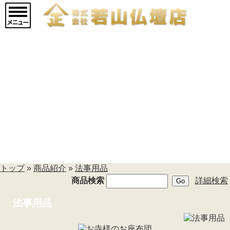
マインドアルテ
(9)
メモリアルジュエリー
(20)
現代仏壇 廃盤品現品セー
ル
(14)
仏壇->
(853)
仏壇用お仏具->
(362)
仏具->
(17)
寺院用具->
(1)
厨子
(5)
法事用品
(4)
密教用具->
(3)
お線香->
(16)
商品紹介
進物用お線香->
(9)
盆提灯
(196)
トップ
»
商品紹介
»
法事用品
朱印帳->
(2)
商品検索
詳細検索
神具->
(9)
お寺まいり用品
法事用品
ロウソク キャンドル->
(42)
獅子頭->
(1)
お香->
(8)