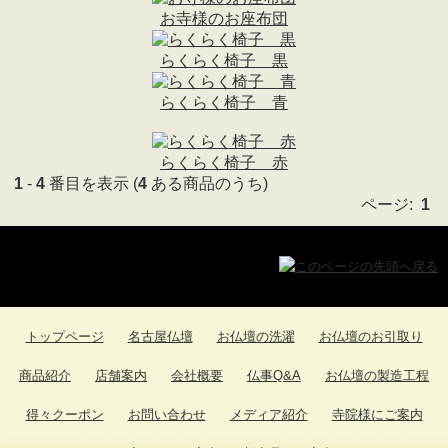
お守り守護尊
(1)
お寺様のお座布団
墓参用品->
(13)
お数珠 お数珠袋->
(104)
らくらく椅子 黒
ソウルジュエリー->
(247)
お葬儀の時のお品
(1)
らくらく椅子 青
お盆用品
(3)
扇子
(1)
らくらく椅子 赤
1
-
4
番目を表示 (
4
ある商品のうち)
ページ:
1
トップページ
名古屋仏壇
お仏壇の洗濯
お仏壇のお引取り
商品紹介
店舗案内
会社概要
仏事Q&A
お仏壇の製造工程
得々クーポン
お問い合わせ
メディア紹介
寺院様にご案内