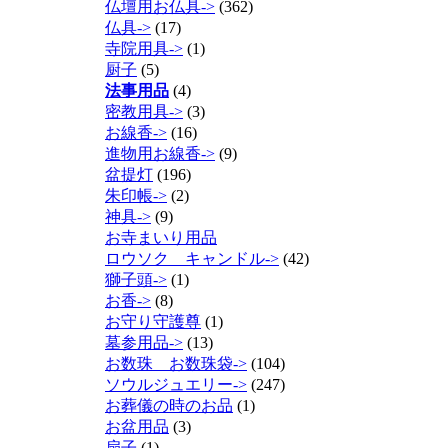
仏壇用お仏具->
(362)
仏具->
(17)
寺院用具->
(1)
厨子
(5)
法事用品
(4)
密教用具->
(3)
お線香->
(16)
進物用お線香->
(9)
盆提灯
(196)
朱印帳->
(2)
神具->
(9)
お寺まいり用品
ロウソク キャンドル->
(42)
獅子頭->
(1)
お香->
(8)
お守り守護尊
(1)
墓参用品->
(13)
お数珠 お数珠袋->
(104)
ソウルジュエリー->
(247)
お葬儀の時のお品
(1)
お盆用品
(3)
扇子
(1)