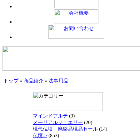
トップ
»
商品紹介
»
法事用品
マインドアルテ
(9)
メモリアルジュエリー
(20)
現代仏壇 廃盤品現品セール
(14)
仏壇->
(853)