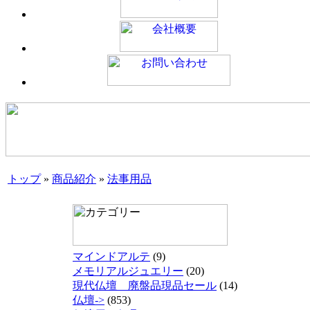
トップ
»
商品紹介
»
法事用品
マインドアルテ
(9)
メモリアルジュエリー
(20)
現代仏壇 廃盤品現品セール
(14)
仏壇->
(853)