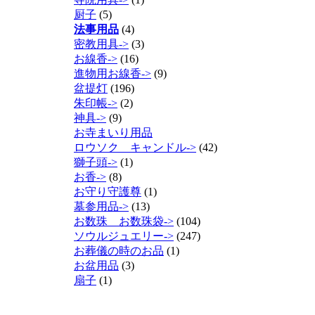
厨子
(5)
法事用品
(4)
密教用具->
(3)
お線香->
(16)
進物用お線香->
(9)
盆提灯
(196)
朱印帳->
(2)
神具->
(9)
お寺まいり用品
ロウソク キャンドル->
(42)
獅子頭->
(1)
お香->
(8)
お守り守護尊
(1)
墓参用品->
(13)
お数珠 お数珠袋->
(104)
ソウルジュエリー->
(247)
お葬儀の時のお品
(1)
お盆用品
(3)
扇子
(1)