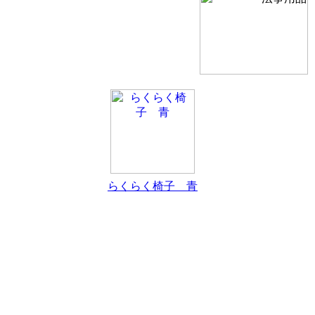
らくらく椅子 青