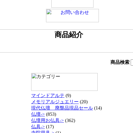
商品検索
マインドアルテ
(9)
メモリアルジュエリー
(20)
現代仏壇 廃盤品現品セール
(14)
仏壇->
(853)
仏壇用お仏具->
(362)
仏具->
(17)
寺院用具->
(1)