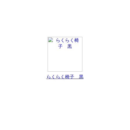
らくらく椅子 黒