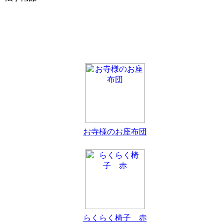
お寺様のお座布団
らくらく椅子 赤