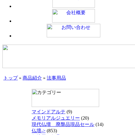
トップ
»
商品紹介
»
法事用品
マインドアルテ
(9)
メモリアルジュエリー
(20)
現代仏壇 廃盤品現品セール
(14)
仏壇->
(853)