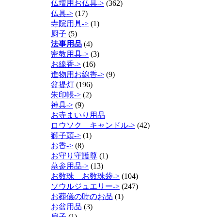
仏壇用お仏具->
(362)
仏具->
(17)
寺院用具->
(1)
厨子
(5)
法事用品
(4)
密教用具->
(3)
お線香->
(16)
進物用お線香->
(9)
盆提灯
(196)
朱印帳->
(2)
神具->
(9)
お寺まいり用品
ロウソク キャンドル->
(42)
獅子頭->
(1)
お香->
(8)
お守り守護尊
(1)
墓参用品->
(13)
お数珠 お数珠袋->
(104)
ソウルジュエリー->
(247)
お葬儀の時のお品
(1)
お盆用品
(3)
扇子
(1)