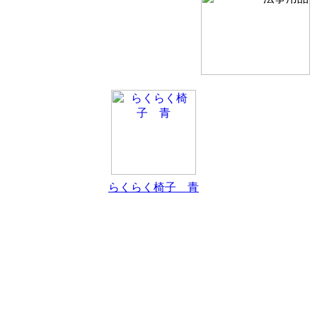
らくらく椅子 青