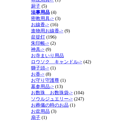
厨子
(5)
法事用品
(4)
密教用具->
(3)
お線香->
(16)
進物用お線香->
(9)
盆提灯
(196)
朱印帳->
(2)
神具->
(9)
お寺まいり用品
ロウソク キャンドル->
(42)
獅子頭->
(1)
お香->
(8)
お守り守護尊
(1)
墓参用品->
(13)
お数珠 お数珠袋->
(104)
ソウルジュエリー->
(247)
お葬儀の時のお品
(1)
お盆用品
(3)
扇子
(1)