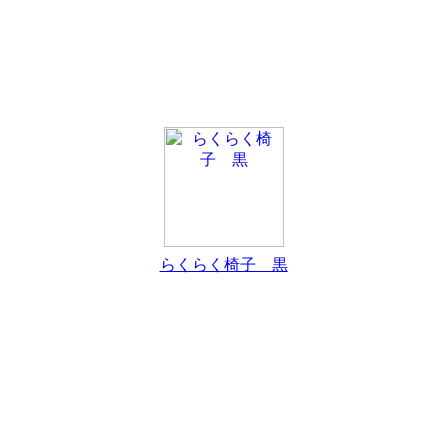
らくらく椅子 黒