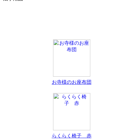
お寺様のお座布団
らくらく椅子 赤