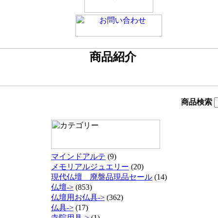
商品検索
マインドアルテ
(9)
メモリアルジュエリー
(20)
現代仏壇 廃盤品現品セール
(14)
仏壇->
(853)
仏壇用お仏具->
(362)
仏具->
(17)
寺院用具->
(1)