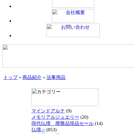
トップ
»
商品紹介
»
法事用品
マインドアルテ
(9)
メモリアルジュエリー
(20)
現代仏壇 廃盤品現品セール
(14)
仏壇->
(853)