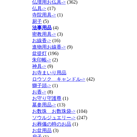
仏壇用お仏具->
(362)
仏具->
(17)
寺院用具->
(1)
厨子
(5)
法事用品
(4)
密教用具->
(3)
お線香->
(16)
進物用お線香->
(9)
盆提灯
(196)
朱印帳->
(2)
神具->
(9)
お寺まいり用品
ロウソク キャンドル->
(42)
獅子頭->
(1)
お香->
(8)
お守り守護尊
(1)
墓参用品->
(13)
お数珠 お数珠袋->
(104)
ソウルジュエリー->
(247)
お葬儀の時のお品
(1)
お盆用品
(3)
扇子
(1)