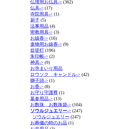
仏壇用お仏具->
(362)
仏具->
(17)
寺院用具->
(1)
厨子
(5)
法事用品
(4)
密教用具->
(3)
お線香->
(16)
進物用お線香->
(9)
盆提灯
(196)
朱印帳->
(2)
神具->
(9)
お寺まいり用品
ロウソク キャンドル->
(42)
獅子頭->
(1)
お香->
(8)
お守り守護尊
(1)
墓参用品->
(13)
お数珠 お数珠袋->
(104)
ソウルジュエリー
->
(247)
ソウルジュエリー
(247)
お葬儀の時のお品
(1)
お盆用品
(3)