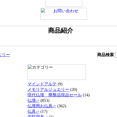
エリー
商品検索
マインドアルテ
(9)
メモリアルジュエリー
(20)
現代仏壇 廃盤品現品セール
(14)
仏壇->
(853)
仏壇用お仏具->
(362)
仏具->
(17)
寺院用具->
(1)