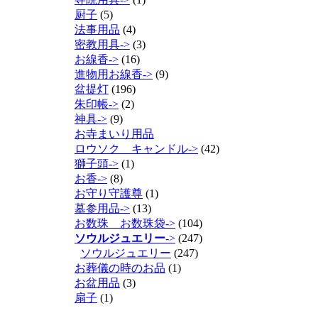
厨子
(5)
法事用品
(4)
密教用具->
(3)
お線香->
(16)
進物用お線香->
(9)
盆提灯
(196)
朱印帳->
(2)
神具->
(9)
お寺まいり用品
ロウソク キャンドル->
(42)
獅子頭->
(1)
お香->
(8)
お守り守護尊
(1)
墓参用品->
(13)
お数珠 お数珠袋->
(104)
ソウルジュエリー
->
(247)
ソウルジュエリー
(247)
お葬儀の時のお品
(1)
お盆用品
(3)
扇子
(1)