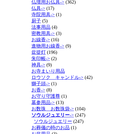
仏壇用お仏具->
(362)
仏具->
(17)
寺院用具->
(1)
厨子
(5)
法事用品
(4)
密教用具->
(3)
お線香->
(16)
進物用お線香->
(9)
盆提灯
(196)
朱印帳->
(2)
神具->
(9)
お寺まいり用品
ロウソク キャンドル->
(42)
獅子頭->
(1)
お香->
(8)
お守り守護尊
(1)
墓参用品->
(13)
お数珠 お数珠袋->
(104)
ソウルジュエリー
->
(247)
ソウルジュエリー
(247)
お葬儀の時のお品
(1)
お盆用品
(3)