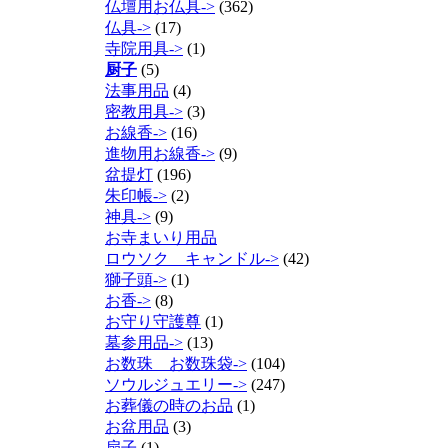
仏壇用お仏具->
(362)
仏具->
(17)
寺院用具->
(1)
厨子
(5)
法事用品
(4)
密教用具->
(3)
お線香->
(16)
進物用お線香->
(9)
盆提灯
(196)
朱印帳->
(2)
神具->
(9)
お寺まいり用品
ロウソク キャンドル->
(42)
獅子頭->
(1)
お香->
(8)
お守り守護尊
(1)
墓参用品->
(13)
お数珠 お数珠袋->
(104)
ソウルジュエリー->
(247)
お葬儀の時のお品
(1)
お盆用品
(3)
扇子
(1)