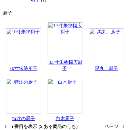
厨子
3.5寸朱塗幅広厨
10寸朱塗厨子
子
黒丸 厨子
特注の厨子
白木厨子
1
-
5
番目を表示 (
5
ある商品のうち)
ページ:
1