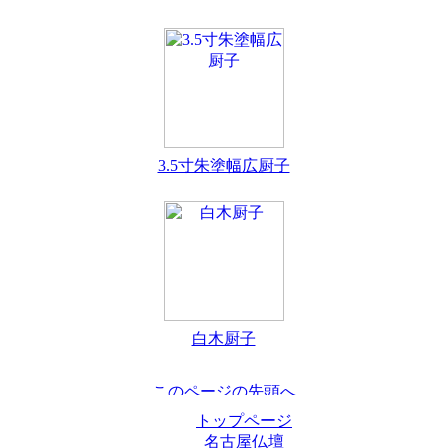
3.5寸朱塗幅広厨子
白木厨子
トップページ
名古屋仏壇