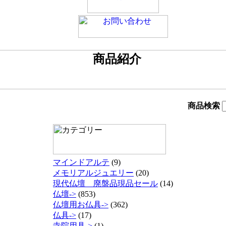
商品検索
マインドアルテ
(9)
メモリアルジュエリー
(20)
現代仏壇 廃盤品現品セール
(14)
仏壇->
(853)
仏壇用お仏具->
(362)
仏具->
(17)
寺院用具->
(1)