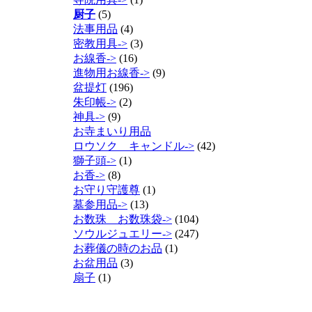
厨子
(5)
法事用品
(4)
密教用具->
(3)
お線香->
(16)
進物用お線香->
(9)
盆提灯
(196)
朱印帳->
(2)
神具->
(9)
お寺まいり用品
ロウソク キャンドル->
(42)
獅子頭->
(1)
お香->
(8)
お守り守護尊
(1)
墓参用品->
(13)
お数珠 お数珠袋->
(104)
ソウルジュエリー->
(247)
お葬儀の時のお品
(1)
お盆用品
(3)
扇子
(1)