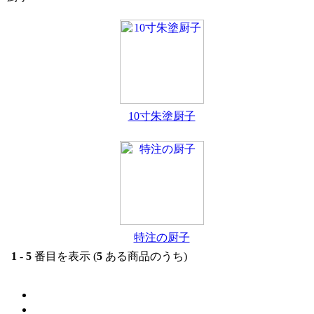
10寸朱塗厨子
特注の厨子
1
-
5
番目を表示 (
5
ある商品のうち)