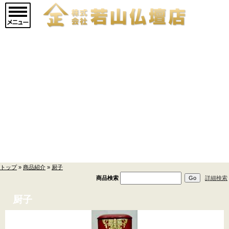
マインドアルテ
(9)
メモリアルジュエリ
ー
(20)
現代仏壇 廃盤品現品セ
ール
(14)
仏壇->
(853)
商品紹介
仏壇用お仏具->
(362)
トップ
»
商品紹介
»
厨子
仏具->
(17)
商品検索
詳細検索
寺院用具->
(1)
厨子
厨子
(5)