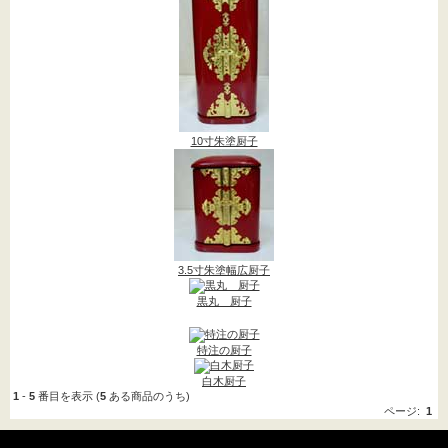
法事用品
(4)
密教用具->
(3)
お線香->
(16)
進物用お線香->
(9)
盆提灯
10寸朱塗厨子
(196)
朱印帳->
(2)
神具->
(9)
お寺まいり用品
3.5寸朱塗幅広厨子
ロウソク キャンドル-
黒丸 厨子
>
(42)
特注の厨子
獅子頭->
(1)
白木厨子
お香->
(8)
1
-
5
番目を表示 (
5
ある商品のうち)
ページ:
1
お守り守護尊
(1)