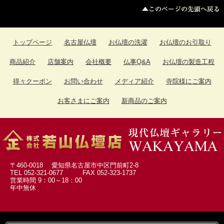
墓参用品->
(13)
お数珠 お数珠袋->
(104)
トップページ
名古屋仏壇
お仏壇の洗濯
お仏壇のお引取り
ソウルジュエリー->
(247)
商品紹介
店舗案内
会社概要
仏事Q&A
お仏壇の製造工程
お葬儀の時のお品
(1)
お盆用品
得々クーポン
お問い合わせ
メディア紹介
寺院様にご案内
(3)
扇子
(1)
お客さまにご案内
新商品のご案内
〒460-0018 愛知県名古屋市中区門前町2-8
TEL 052-321-0677 FAX 052-323-1737
営業時間 9：00～18：00
年中無休