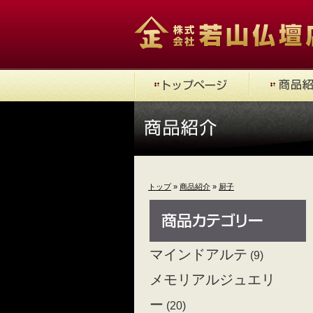
トップ
»
商品紹介
»
厨子
マインドアルテ
(9)
メモリアルジュエリ
ー
(20)