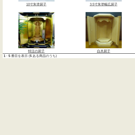
10寸朱塗厨子
3.5寸朱塗幅広厨子
特注の厨子
白木厨子
1
-
5
番目を表示 (
5
ある商品のうち)