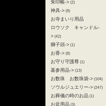
朱印帳->
(2)
神具->
(9)
お寺まいり用品
ロウソク キャンドル-
>
(42)
獅子頭->
(1)
お香->
(8)
お守り守護尊
(1)
墓参用品->
(13)
お数珠 お数珠袋->
(104)
ソウルジュエリー->
(247)
お葬儀の時のお品
(1)
お盆用品
(3)