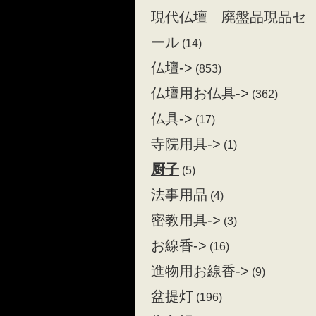
現代仏壇 廃盤品現品セ
ール
(14)
仏壇->
(853)
仏壇用お仏具->
(362)
仏具->
(17)
寺院用具->
(1)
厨子
(5)
法事用品
(4)
密教用具->
(3)
お線香->
(16)
進物用お線香->
(9)
盆提灯
(196)