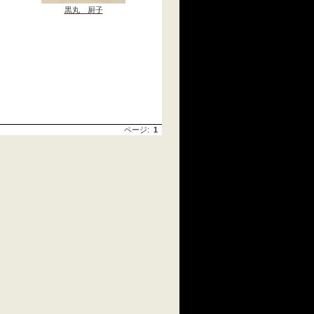
黒丸 厨子
ページ:
1