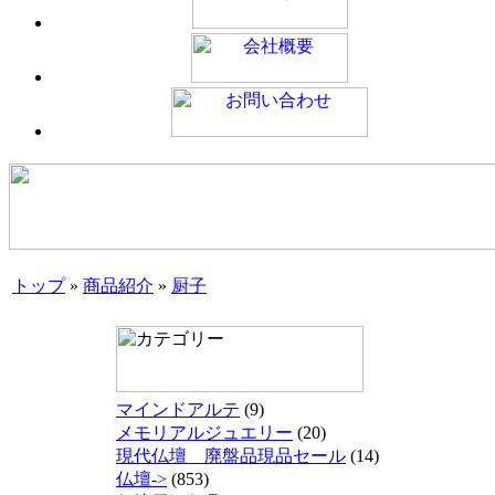
トップ
»
商品紹介
»
厨子
マインドアルテ
(9)
メモリアルジュエリー
(20)
現代仏壇 廃盤品現品セール
(14)
仏壇->
(853)