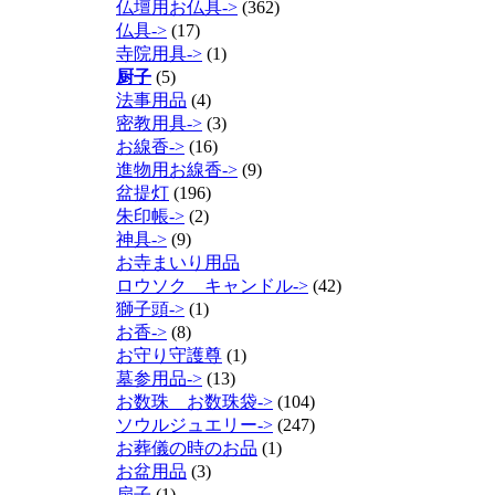
仏壇用お仏具->
(362)
仏具->
(17)
寺院用具->
(1)
厨子
(5)
法事用品
(4)
密教用具->
(3)
お線香->
(16)
進物用お線香->
(9)
盆提灯
(196)
朱印帳->
(2)
神具->
(9)
お寺まいり用品
ロウソク キャンドル->
(42)
獅子頭->
(1)
お香->
(8)
お守り守護尊
(1)
墓参用品->
(13)
お数珠 お数珠袋->
(104)
ソウルジュエリー->
(247)
お葬儀の時のお品
(1)
お盆用品
(3)
扇子
(1)