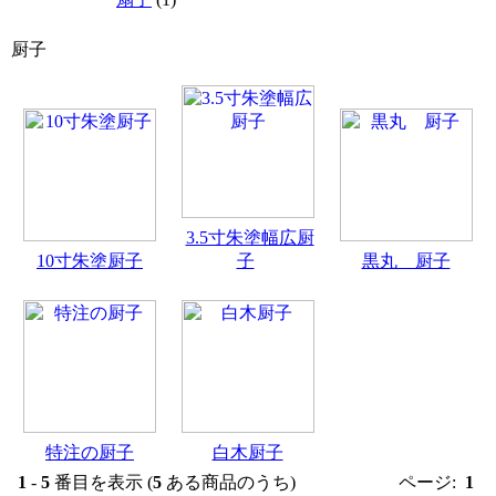
厨子
3.5寸朱塗幅広厨
10寸朱塗厨子
子
黒丸 厨子
特注の厨子
白木厨子
1
-
5
番目を表示 (
5
ある商品のうち)
ページ:
1