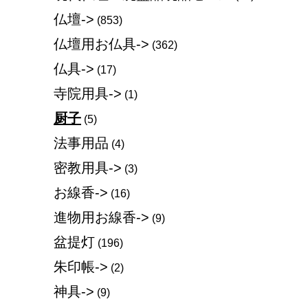
仏壇->
(853)
仏壇用お仏具->
(362)
仏具->
(17)
寺院用具->
(1)
厨子
(5)
法事用品
(4)
密教用具->
(3)
お線香->
(16)
進物用お線香->
(9)
盆提灯
(196)
朱印帳->
(2)
神具->
(9)