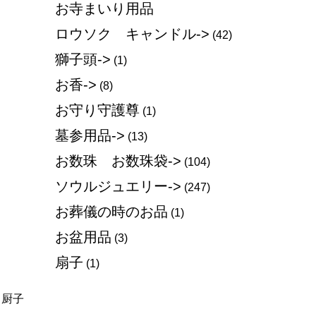
お寺まいり用品
ロウソク キャンドル->
(42)
獅子頭->
(1)
お香->
(8)
お守り守護尊
(1)
墓参用品->
(13)
お数珠 お数珠袋->
(104)
ソウルジュエリー->
(247)
お葬儀の時のお品
(1)
お盆用品
(3)
扇子
(1)
厨子