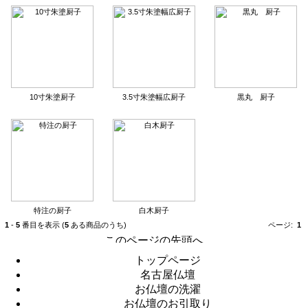
10寸朱塗厨子
3.5寸朱塗幅広厨子
黒丸 厨子
特注の厨子
白木厨子
1
-
5
番目を表示 (
5
ある商品のうち)
ページ:
1
トップページ
名古屋仏壇
お仏壇の洗濯
お仏壇のお引取り