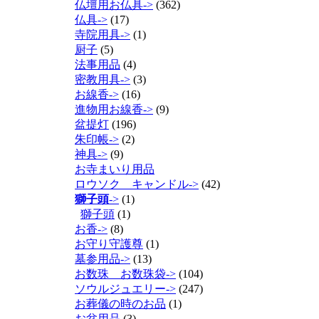
仏壇用お仏具->
(362)
仏具->
(17)
寺院用具->
(1)
厨子
(5)
法事用品
(4)
密教用具->
(3)
お線香->
(16)
進物用お線香->
(9)
盆提灯
(196)
朱印帳->
(2)
神具->
(9)
お寺まいり用品
ロウソク キャンドル->
(42)
獅子頭
->
(1)
獅子頭
(1)
お香->
(8)
お守り守護尊
(1)
墓参用品->
(13)
お数珠 お数珠袋->
(104)
ソウルジュエリー->
(247)
お葬儀の時のお品
(1)
お盆用品
(3)