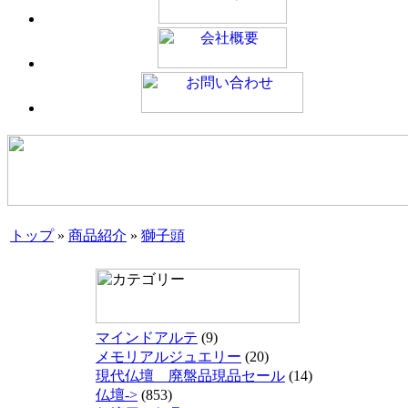
トップ
»
商品紹介
»
獅子頭
マインドアルテ
(9)
メモリアルジュエリー
(20)
現代仏壇 廃盤品現品セール
(14)
仏壇->
(853)