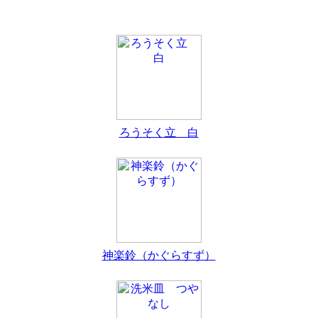
ろうそく立 白
神楽鈴（かぐらすず）