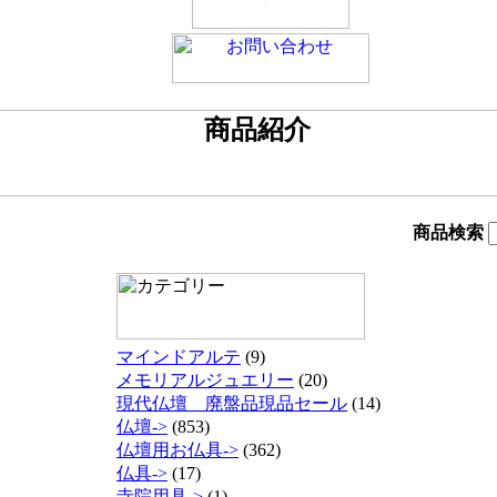
商品検索
マインドアルテ
(9)
メモリアルジュエリー
(20)
現代仏壇 廃盤品現品セール
(14)
仏壇->
(853)
仏壇用お仏具->
(362)
仏具->
(17)
寺院用具->
(1)