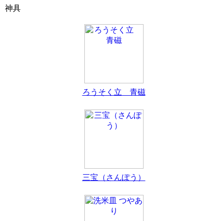
神具
ろうそく立 青磁
三宝（さんぽう）