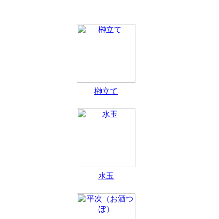
榊立て
水玉