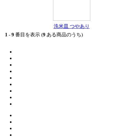
洗米皿 つやあり
1
-
9
番目を表示 (
9
ある商品のうち)