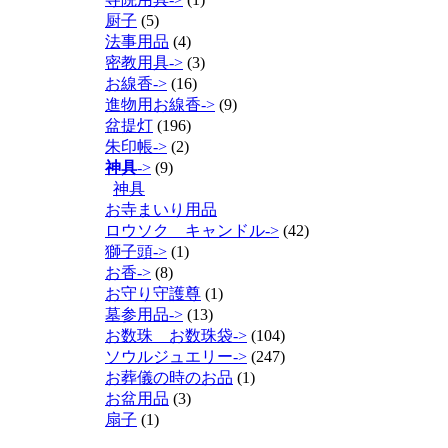
厨子
(5)
法事用品
(4)
密教用具->
(3)
お線香->
(16)
進物用お線香->
(9)
盆提灯
(196)
朱印帳->
(2)
神具
->
(9)
神具
お寺まいり用品
ロウソク キャンドル->
(42)
獅子頭->
(1)
お香->
(8)
お守り守護尊
(1)
墓参用品->
(13)
お数珠 お数珠袋->
(104)
ソウルジュエリー->
(247)
お葬儀の時のお品
(1)
お盆用品
(3)
扇子
(1)