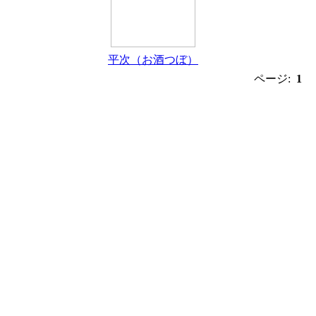
平次（お酒つぼ）
ページ:
1