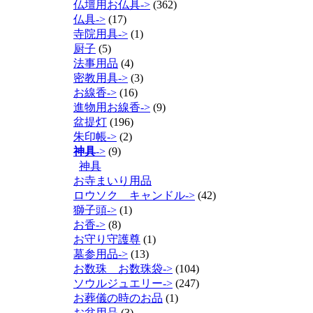
仏壇用お仏具->
(362)
仏具->
(17)
寺院用具->
(1)
厨子
(5)
法事用品
(4)
密教用具->
(3)
お線香->
(16)
進物用お線香->
(9)
盆提灯
(196)
朱印帳->
(2)
神具
->
(9)
神具
お寺まいり用品
ロウソク キャンドル->
(42)
獅子頭->
(1)
お香->
(8)
お守り守護尊
(1)
墓参用品->
(13)
お数珠 お数珠袋->
(104)
ソウルジュエリー->
(247)
お葬儀の時のお品
(1)
お盆用品
(3)