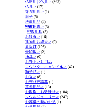
仏壇用お仏具->
(362)
仏具->
(17)
寺院用具->
(1)
厨子
(5)
法事用品
(4)
密教用具
->
(3)
密教用具
(3)
お線香->
(16)
進物用お線香->
(9)
盆提灯
(196)
朱印帳->
(2)
神具->
(9)
お寺まいり用品
ロウソク キャンドル->
(42)
獅子頭->
(1)
お香->
(8)
お守り守護尊
(1)
墓参用品->
(13)
お数珠 お数珠袋->
(104)
ソウルジュエリー->
(247)
お葬儀の時のお品
(1)
お盆用品
(3)