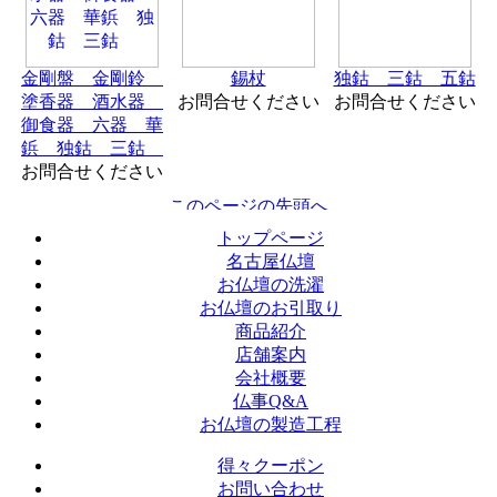
金剛盤 金剛鈴
錫杖
独鈷 三鈷 五鈷
塗香器 酒水器
お問合せください
お問合せください
御食器 六器 華
鋲 独鈷 三鈷
お問合せください
トップページ
名古屋仏壇
お仏壇の洗濯
お仏壇のお引取り
商品紹介
店舗案内
会社概要
仏事Q&A
お仏壇の製造工程
得々クーポン
お問い合わせ