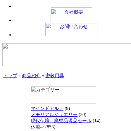
トップ
»
商品紹介
»
密教用具
マインドアルテ
(9)
メモリアルジュエリー
(20)
現代仏壇 廃盤品現品セール
(14)
仏壇->
(853)