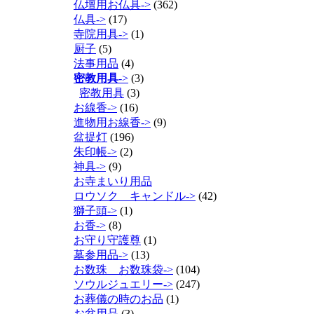
仏壇用お仏具->
(362)
仏具->
(17)
寺院用具->
(1)
厨子
(5)
法事用品
(4)
密教用具
->
(3)
密教用具
(3)
お線香->
(16)
進物用お線香->
(9)
盆提灯
(196)
朱印帳->
(2)
神具->
(9)
お寺まいり用品
ロウソク キャンドル->
(42)
獅子頭->
(1)
お香->
(8)
お守り守護尊
(1)
墓参用品->
(13)
お数珠 お数珠袋->
(104)
ソウルジュエリー->
(247)
お葬儀の時のお品
(1)
お盆用品
(3)