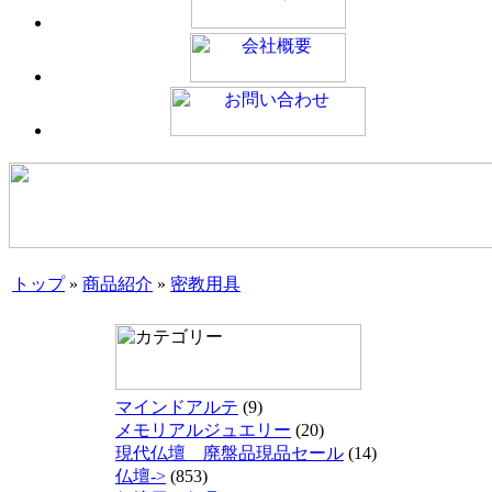
トップ
»
商品紹介
»
密教用具
マインドアルテ
(9)
メモリアルジュエリー
(20)
現代仏壇 廃盤品現品セール
(14)
仏壇->
(853)