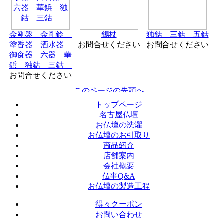
金剛盤 金剛鈴
錫杖
独鈷 三鈷 五鈷
塗香器 酒水器
お問合せください
お問合せください
御食器 六器 華
鋲 独鈷 三鈷
お問合せください
トップページ
名古屋仏壇
お仏壇の洗濯
お仏壇のお引取り
商品紹介
店舗案内
会社概要
仏事Q&A
お仏壇の製造工程
得々クーポン
お問い合わせ