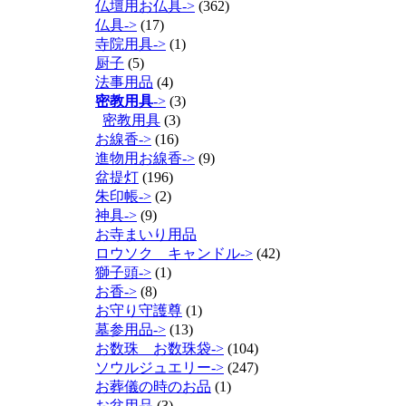
仏壇用お仏具->
(362)
仏具->
(17)
寺院用具->
(1)
厨子
(5)
法事用品
(4)
密教用具
->
(3)
密教用具
(3)
お線香->
(16)
進物用お線香->
(9)
盆提灯
(196)
朱印帳->
(2)
神具->
(9)
お寺まいり用品
ロウソク キャンドル->
(42)
獅子頭->
(1)
お香->
(8)
お守り守護尊
(1)
墓参用品->
(13)
お数珠 お数珠袋->
(104)
ソウルジュエリー->
(247)
お葬儀の時のお品
(1)
お盆用品
(3)