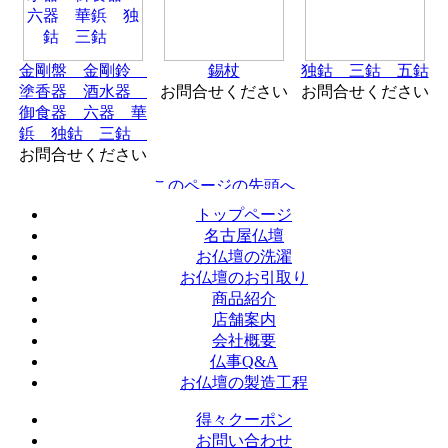
金剛盤 金剛鈴
錫杖
独鈷 三鈷 五鈷
塗香器 酒水器
お問合せください
お問合せください
御食器 六器 華
鋲 独鈷 三鈷
お問合せください
トップページ
名古屋仏壇
お仏壇の洗濯
お仏壇のお引取り
商品紹介
店舗案内
会社概要
仏事Q&A
お仏壇の製造工程
得々クーポン
お問い合わせ